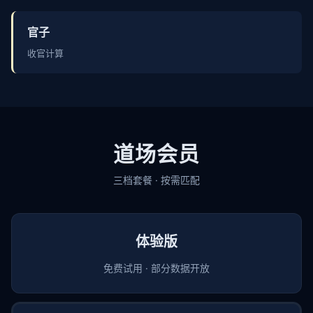
官子
收官计算
道场会员
三档套餐 · 按需匹配
体验版
免费试用 · 部分数据开放