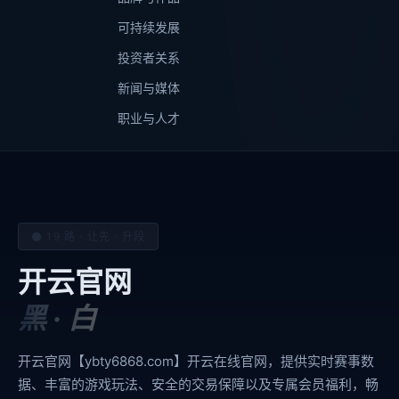
可持续发展
投资者关系
新闻与媒体
职业与人才
⚫ 19 路 · 让先 · 升段
开云官网
黑 · 白
开云官网【ybty6868.com】开云在线官网，提供实时赛事数
据、丰富的游戏玩法、安全的交易保障以及专属会员福利，畅