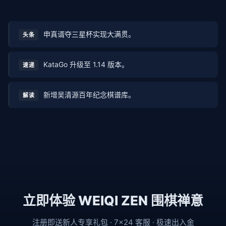
申真谞夺三星杯实现大满贯。
头条
KataGo 升级至 1.14 版本。
速递
新增吴清源百年纪念棋谱库。
解读
立即体验 WEIQI ZEN 围棋禅意
注册即送新人专享礼包 · 7×24 客服 · 极速出入金