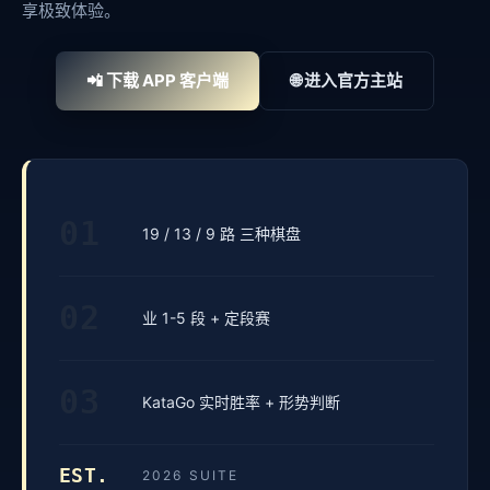
享极致体验。
📲 下载 APP 客户端
🌐 进入官方主站
01
19 / 13 / 9 路 三种棋盘
02
业 1-5 段 + 定段赛
03
KataGo 实时胜率 + 形势判断
EST.
2026 SUITE