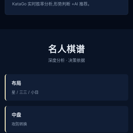
KataGo 实时胜率分析,形势判断 +AI 推荐。
名人棋谱
深度分析 · 决策依据
布局
星 / 三三 / 小目
中盘
攻防转换