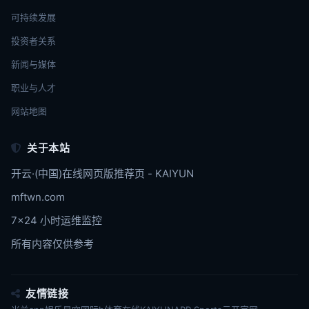
可持续发展
投资者关系
新闻与媒体
职业与人才
网站地图
关于本站
开云·(中国)在线网页版推荐页 - KAIYUN
mftwn.com
7×24 小时运维监控
所有内容仅供参考
友情链接